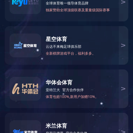
上海医药旗下
集团新闻
文章来
行业新闻
经过3年努力，近日由专家
网站公告
海益生菌创新药物工程技术研究中
济南益生菌创新药物工程技
副主任。
该中心将聚焦益生菌创新药
应用四大技术平台建设，着力突
物，大力培育自主技术创新和产
业发展，努力成为国内领先乃至
筹建微生态行业内第一个工
展需求的重大举措，也是深入贯
心的建设将进一步推动信谊在微
上一条：
上药集团党委以“达标示范”为
下一条：
上药2014年“恒弈杯”青年科
版权所有?1996-2