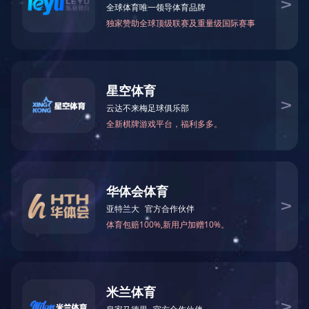
集团新闻
文章来
行业新闻
为深入贯彻落实上海医药三
和培养在科技创新上有作为、有
网站公告
海医药以“青春永恒，创新博弈”为
大赛自2014年7月上旬启
究、临床与机理研究、工艺研究
赛入围论文13篇，于12月2日
家评审，评选出本次大赛一、二
研技术交流盛宴。
上海医药集团董事长、党委
刘彦君出席交流赛并分别讲话，
把握现在，善于总结和展示科研
获奖选手颁奖。
科研技术是以创新为主题元
掘、培养了活跃在科技条线的优
是一支雁式团队集体智慧的结晶
上一条：
上海医药旗下信谊药厂获批筹
下一条：
中国心血管医疗大数据时代开