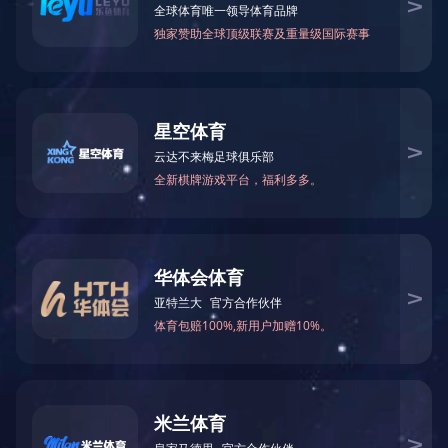
客户留言
公 司：
地 址：
行 业：
职 务：
电 话：
手 机：
传 真：
E-mail：
留 言