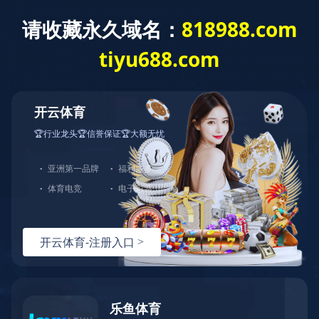
首 页
新闻中心
当前位置：
世界杯官方网页版-世界杯
公司新闻