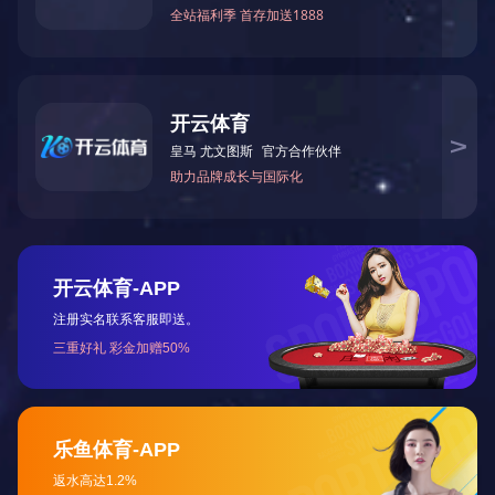
今年是五四运动100周年，
台企业以各种方式举办纪念活动，
时代精神”为主题的五四青年座谈
动。
“发挥青年先锋模范作用，体