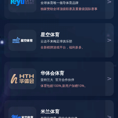
“无奋斗，不青春”---
集团新闻
文章来
行业新闻
网站公告