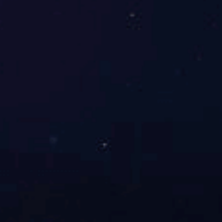
国家
随后，杨波处长在一天半的时
管理念方法 ，以信息化推动企
训、设施与设备、校准与验证、
容、特药市场监督政策及情况以
训中，杨处长根据不同专题的不同
取得的成绩和进步表示肯定，并