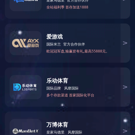
上药
7月5日上午，公司在济南