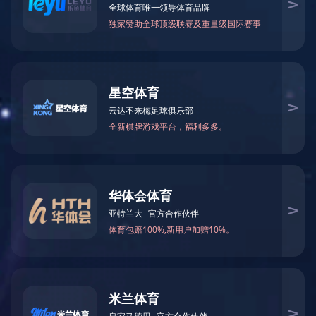
“提升质量，稳健经营”
集团新闻
文章来
行业新闻
网站公告