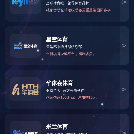
集团新闻
文章来
行业新闻
11月27日-29日，第72
公司组团参加了两个展会。
网站公告
上海医药副总裁茅建医参加了两
式预热活动，让“上海医药”在展
第72届全国药交会上海医药1
中华、上药常药、上药东英、上
另外，上海医药联合５家子公司
这两个展会集团充分集结了各子
前人潮涌动，客户络绎不绝，即
上海医药展会的设计细致用心，
上海医药争做领先品牌药制造商
上一条：
贵州省委常委、常务副省长谌
下一条：
上海医药召开“质量月”活动阶
版权所有?1996-2