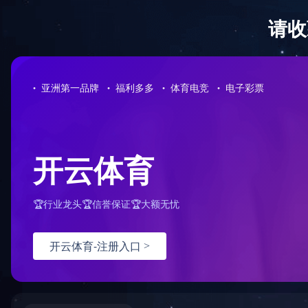
新闻中心
公司新闻