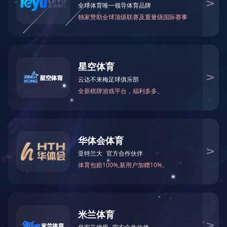
上海医药召开商业板块精益项目中期汇报会
上药2014年“恒弈杯”青年科技论文交流赛顺利举办
中国心血管医疗大数据时代开山之作
2014
公告：
上海医药召开商业板块精益项目中期汇报会
上药2014年“恒弈杯”青年科技论文交流赛顺利举办
中国心血管医疗大数据时代开山之作
2014
新闻中心
融合 守正 聚变 | 迎
1月10日，“融合 守正
在济南市蓝海御华大酒店隆.
上药控股(山东)召开2
壮丽70年 奋斗新时
“守初心、担使命、
“无奋斗，不青春”--
“心无旁骛谋发展，聚
1
2
3
4
上药控股山东有限公